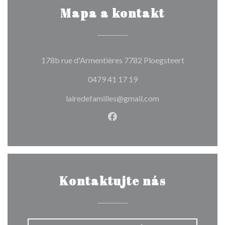
Mapa a kontakt
((otevře se
178b rue d'Armentières 7782 Ploegsteert
0479 41 17 19
lairedefamilles@gmail.com
Facebook ((otevře se v nové
Kontaktujte nás