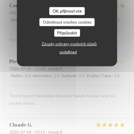
Coralie
V
OK, přijmout vše
2026-07-05
- 12:15 - Hosté 4
Služba
:
5
/5
Atmosféra
:
5
/5
Kuchyně
:
5
/5
Kvalita / Cena
:
5
/5
Odmítnout všechny cookies
Přizpůsobit
Parfait comme toujours !
Zásady ochrany osobních údajů
undefined
Pierre
S
2026-07-05
- 12:30 - Hosté 9
Služba
:
2
/5
Atmosféra
:
1
/5
Kuchyně
:
2
/5
Kvalita / Cena
:
1
/5
Trop bruyant Impossible de parler Salade Caesar avec du
poulet chaud …
Claude
G
2026-07-04
- 19:15 - Hosté 8