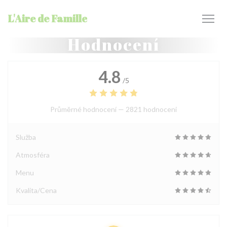
Panel pro správu cookies
L'Aire de Famille
Hodnocení
4.8
/5
Průměrné hodnocení —
2821 hodnoceni
Služba
Atmosféra
Menu
Kvalita/Cena