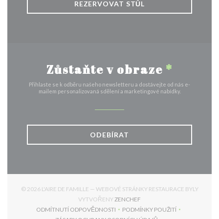
REZERVOVAT STŮL
Zůstaňte v obraze
*
Přihlaste se k odběru našeho newsletteru a dostávejte od nás e-
mailem personalizovaná sdělení a marketingové nabídky.
ODEBÍRAT
© 2026 L'AIRE DE FAMILLE — WEBOVÉ STRÁNKY RESTAURACE BYLY
((OTEVŘE SE V NOVÉM OKNĚ
VYTVOŘENY
ZENCHEF
ODMÍTNUTÍ ODPOVĚDNOSTI
PODMÍNKY POUŽITÍ
((OTEVŘE SE V NOVÉM OKNĚ))
((OTEVŘE SE V NOVÉM 