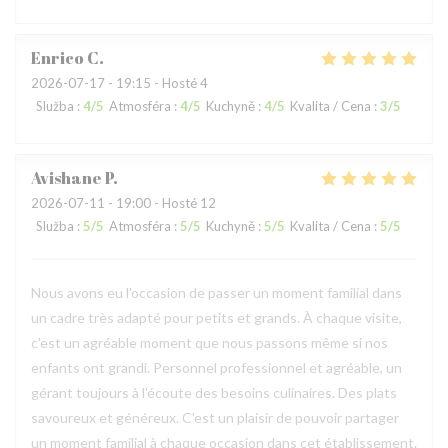
Enrico
C
2026-07-17
- 19:15 - Hosté 4
Služba
:
4
/5
Atmosféra
:
4
/5
Kuchyně
:
4
/5
Kvalita / Cena
:
3
/5
Avishane
P
2026-07-11
- 19:00 - Hosté 12
Služba
:
5
/5
Atmosféra
:
5
/5
Kuchyně
:
5
/5
Kvalita / Cena
:
5
/5
Nous avons eu l'occasion de passer un moment familial dans
un cadre très adapté pour petits et grands. À chaque visite,
c'est un agréable moment que nous passons même si nos
enfants ont grandi. Personnel professionnel et agréable, un
gérant toujours à l'écoute des besoins culinaires. Des plats
savoureux et généreux. C'est un plaisir de pouvoir partager
un moment familial à chaque occasion dans cet établissement.