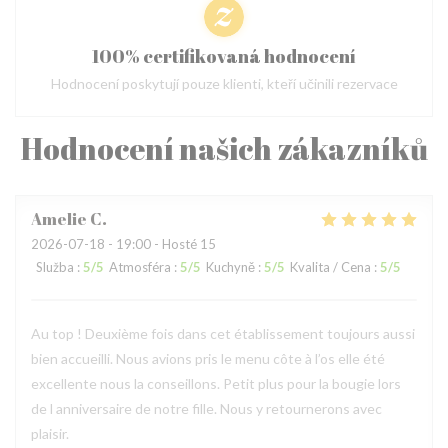
100% certifikovaná hodnocení
Hodnocení poskytují pouze klienti, kteří učinili rezervace
Hodnocení našich zákazníků
Amelie
C
2026-07-18
- 19:00 - Hosté 15
Služba
:
5
/5
Atmosféra
:
5
/5
Kuchyně
:
5
/5
Kvalita / Cena
:
5
/5
Au top ! Deuxième fois dans cet établissement toujours aussi
bien accueilli. Nous avions pris le menu côte à l’os elle été
excellente nous la conseillons. Petit plus pour la bougie lors
de l anniversaire de notre fille. Nous y retournerons avec
plaisir.